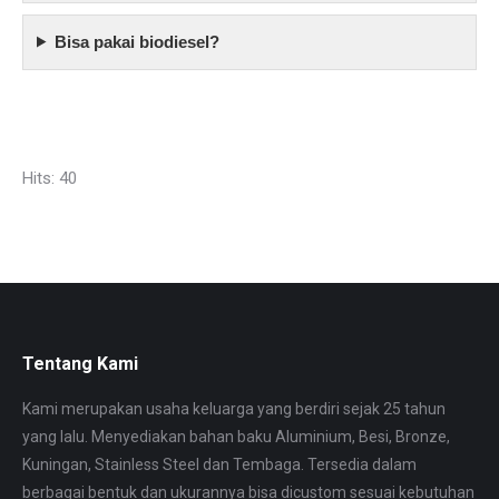
Bisa pakai biodiesel?
Hits: 40
Tentang Kami
Kami merupakan usaha keluarga yang berdiri sejak 25 tahun
yang lalu. Menyediakan bahan baku Aluminium, Besi, Bronze,
Kuningan, Stainless Steel dan Tembaga. Tersedia dalam
berbagai bentuk dan ukurannya bisa dicustom sesuai kebutuhan