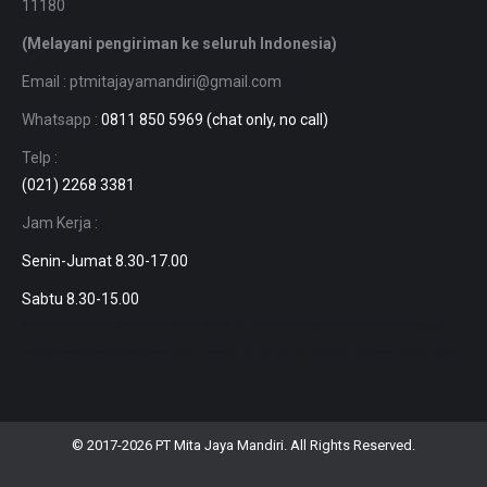
11180
(Melayani pengiriman ke seluruh Indonesia)
Email : ptmitajayamandiri@gmail.com
Whatsapp :
0811 850 5969 (chat only, no call)
Telp :
(021) 2268 3381
Jam Kerja :
Senin-Jumat 8.30-17.00
Sabtu 8.30-15.00
harga busbar tembaga, jual aluminium 7075, jual aluminium murah, Jual aluminium diameter 50mm, harga almunium lembaran, jual pipa aluminium, pipa aluminium dia, plat strip stenlis, besi batangan kotak, stenlis gold.
jakarta, bekasi, bogor, depok, cikarang, karawang, banten, bandung, jogja, makassar, kendari, jawa tengah, jawa timur, balikpapan.
© 2017-2026
PT Mita Jaya Mandiri
. All Rights Reserved.