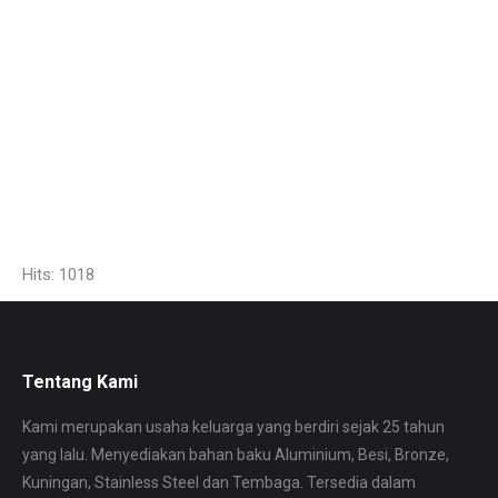
Hits: 1018
Tentang Kami
Kami merupakan usaha keluarga yang berdiri sejak 25 tahun
yang lalu. Menyediakan bahan baku Aluminium, Besi, Bronze,
Kuningan, Stainless Steel dan Tembaga. Tersedia dalam