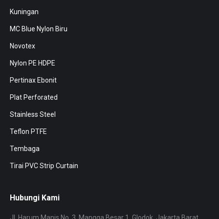
Kuningan
MC Blue Nylon Biru
Novotex
Nylon PE HDPE
Pertinax Ebonit
Plat Perforated
Stainless Steel
Teflon PTFE
Tembaga
Tirai PVC Strip Curtain
Hubungi Kami
Jl. Harum Manis No. 3, Mangga Besar 1, Glodok, Jakarta Barat