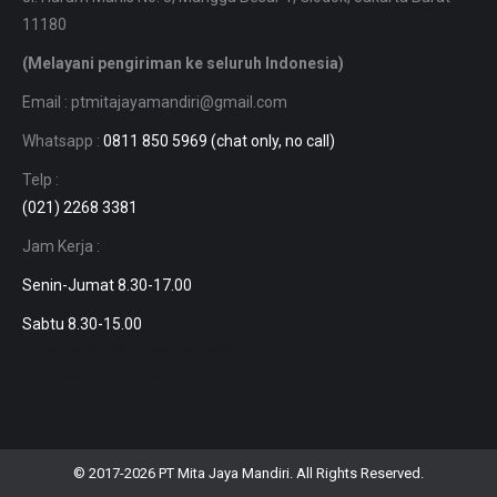
11180
(Melayani pengiriman ke seluruh Indonesia)
Email : ptmitajayamandiri@gmail.com
Whatsapp :
0811 850 5969 (chat only, no call)
Telp :
(021) 2268 3381
Jam Kerja :
Senin-Jumat 8.30-17.00
Sabtu 8.30-15.00
harga busbar tembaga, jual aluminium 7075, jual aluminium murah, Jual aluminium diameter 50mm, harga almunium lembaran, jual pipa aluminium, pipa aluminium dia, plat strip stenlis, besi batangan kotak, stenlis gold.
jakarta, bekasi, bogor, depok, cikarang, karawang, banten, bandung, jogja, makassar, kendari, jawa tengah, jawa timur, balikpapan.
© 2017-2026
PT Mita Jaya Mandiri
. All Rights Reserved.