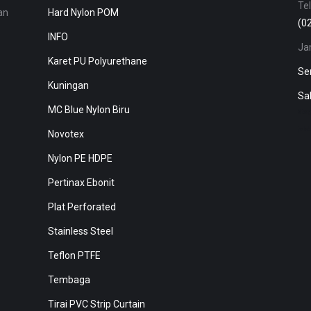
Tel
an
Hard Nylon POM
(0
INFO
Ja
Karet PU Polyurethane
Se
Kuningan
Sa
MC Blue Nylon Biru
harga busbar tembaga, jual aluminium 7075, jual aluminium murah, Jual aluminiu
jakarta, b
Novotex
Nylon PE HDPE
Pertinax Ebonit
Plat Perforated
Stainless Steel
Teflon PTFE
Tembaga
Tirai PVC Strip Curtain