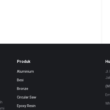
harga stainless steel, harga besi stainless pipa stainless steel 304, harga
g. Plat Strip Stainless Siku Stainless Plat Bordes Stainless Plat Stainless
Jual Besi As Besi As St41, Besi As ST42, Besi As ST 60, Besi As St90, Besi
s Stainless Stainless. Jual Pipa Stainless 304 bali Jual Pipa Stainless 304
inless 304 bandung.
Produk
Hu
Aluminium
Jl
Ja
Besi
(M
Bronze
Em
Circular Saw
ih
Wh
Epoxy Resin
ami