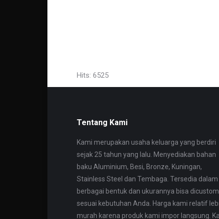
jtangerang harga pipa stainless, harga pipa stainless steel, 
pipa stainless steel 304, harga pipa stainless steel per batan
Murah Jual Pipa Stainless 304 jakarta. Toko Besi yang men 
As Kotak Besi Virkan Polos ( besi nako ), Besi Virkan Ulir, A
jogja. Kami men Jual Pipa Stainless 304 jogja Jual Pipa Sta
Hits: 6525
Tentang Kami
Kami merupakan usaha keluarga yang berdiri
sejak 25 tahun yang lalu. Menyediakan bahan
baku Aluminium, Besi, Bronze, Kuningan,
Stainless Steel dan Tembaga. Tersedia dalam
berbagai bentuk dan ukurannya bisa dicustom
sesuai kebutuhan Anda. Harga kami relatif leb
murah karena produk kami impor langsung. K