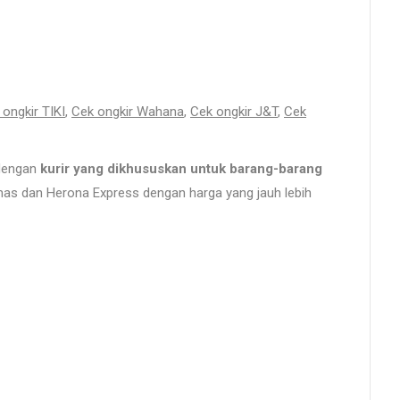
 ongkir TIKI
,
Cek ongkir Wahana
,
Cek ongkir J&T
,
Cek
 dengan
kurir yang dikhususkan untuk barang-barang
mas dan Herona Express dengan harga yang jauh lebih
 ST 60 jogja, Besi As St90 jogja Besi As Kotak jogja. Besi Virkan Polos (
 harga stainless Jual Pipa Stainless tangerang Jual Pipa Stainless 304