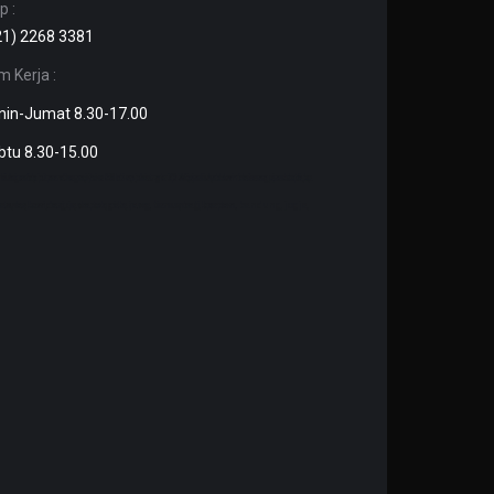
p :
21) 2268 3381
m Kerja :
nin-Jumat 8.30-17.00
btu 8.30-15.00
m diameter 50mm, harga almunium lembaran, jual pipa aluminium, pipa aluminium dia, plat strip stenlis, besi batangan kotak, stenlis gold.
ekasi, bogor, depok, cikarang, karawang, banten, bandung, jogja, makassar, kendari, jawa tengah, jawa timur, balikpapan.