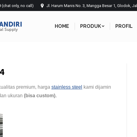
chat only, no call)
Jl. Harum Manis No. 3, Mangga Besar 1, Glodok, Ja
HOME
PRODUK
PROFIL
HOME
PRODUK
PROFIL
04
kualitas premium, harga
stainless steel
kami dijamin
 dan ukuran
(bisa custom).
Jual plat aluminium murah
and
gerang.