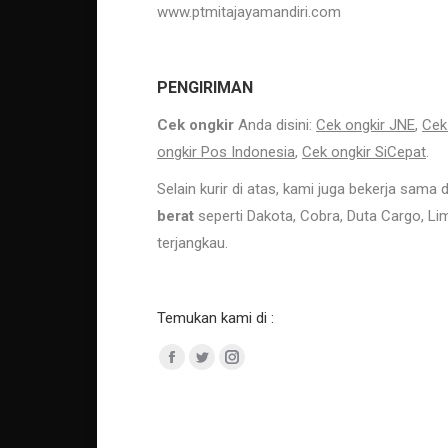
www.ptmitajayamandiri.com
Jual Pipa Stainless bekasi Jual Pipa Stainless 304 jakarta
PENGIRIMAN
Cek ongkir
Anda disini:
Cek ongkir JNE
,
Cek
ongkir Pos Indonesia
,
Cek ongkir SiCepat
.
Selain kurir di atas, kami juga bekerja sama
berat
seperti Dakota, Cobra, Duta Cargo, Li
terjangkau.
Jual Pipa Stainless 304 Jual Pipa Stainless 304 jakarta
Temukan kami di :
Facebook
Twitter
Instagram
Di Jual Besi As Jakarta, Besi As St41, Besi As ST42, Besi As
besi nako ), Besi Virkan Ulir, As Stainless Stainless. Daftar