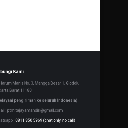
bungi Kami
. Harum Manis No. 3, Mangga Besar 1, Glodok,
karta Barat 11180
elayani pengiriman ke seluruh Indonesia)
ail : ptmitajayamandiri@gmail.com
atsapp :
0811 850 5969 (chat only, no call)