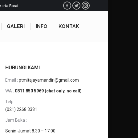
karta Barat
Facebook
Twitter
Instagram
GALERI
INFO
KONTAK
GALERI
INFO
KONTAK
HUBUNGI KAMI
Email :
ptmitajayamandiri@gmail.com
WA :
0811 850 5969 (chat only, no call)
Telp :
(021) 2268 3381
Jam Buka :
Senin-Jumat 8.30 – 17.00