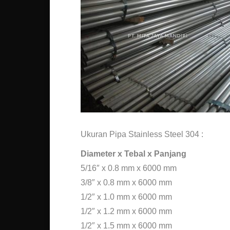
Ukuran Pipa Stainless Steel 304 :
Diameter x Tebal x Panjang
5/16″ x 0.8 mm x 6000 mm
3/8″ x 0.8 mm x 6000 mm
1/2″ x 1.0 mm x 6000 mm
1/2″ x 1.2 mm x 6000 mm
1/2″ x 1.5 mm x 6000 mm