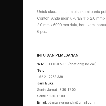
Jual Pipa Stainless bekasi Jual Pipa Stainless 304 jakarta
Untuk ukuran custom bisa kami bantu poto
Contoh: Anda ingin ukuran 4″ x 2.0 mm x
2.0 mm x 6000 mm dulu, baru kami bant
6 pcs.
Jual Pipa Stainless 304 Jual Pipa Stainless 304 jakarta
INFO DAN PEMESANAN
WA
: 0811 850 5969 (chat only, no call)
Telp
:
+62 21 2268 3381
Jam Buka
:
Senin-Jumat : 8.30-17.00
Sabtu : 8.30-15.00
Email
: ptmitajayamandiri@gmail.com