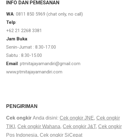
INFO DAN PEMESANAN
WA
: 0811 850 5969 (chat only, no call)
Telp
:
+62 21 2268 3381
Jam Buka
:
Senin-Jumat : 8.30-17.00
Sabtu : 8.30-15.00
Email
: ptmitajayamandiri@gmail.com
www.ptmitajayamandiri.com
Jual plat aluminium Padang jual plat aluminium bordes makassar
PENGIRIMAN
Cek ongkir
Anda disini:
Cek ongkir JNE
,
Cek ongkir
TIKI
,
Cek ongkir Wahana
,
Cek ongkir J&T
,
Cek ongkir
Pos Indonesia
,
Cek ongkir SiCepat