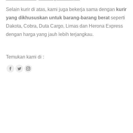
Selain kurir di atas, kami juga bekerja sama dengan
kurir
yang dikhususkan untuk barang-barang berat
seperti
Dakota, Cobra, Duta Cargo, Limas dan Herona Express
dengan harga yang jauh lebih terjangkau.
Jual plat aluminium Padang jual plat bordes makassar
Temukan kami di :
Facebook
Twitter
Instagram
Plat Bordes Stainless Steel harga Plat Bordes Alumunium murah. Plat Bordes
Aluminium plate aluminium boyolali. Jual plat aluminium boyolali jual plat aluminium
boyolali. Jual Plat Bordes Semarang jual plat bordes bali. Jual plat aluminium bordes
jakarta jual plat aluminium bordes semarang. Jual plat bordes murah jual plat bordes
tebal. Jual Plat Aluminium jogja, jual plat stainless boyolali jual plat tembaga tangerang
jual plat kuningan bekasi. Jual plat aluminium bordes bekasi jual plat aluminium bordes
tangerang selatan.Jual aluminium plate jakarta. Supplier aluminium as murah distributor