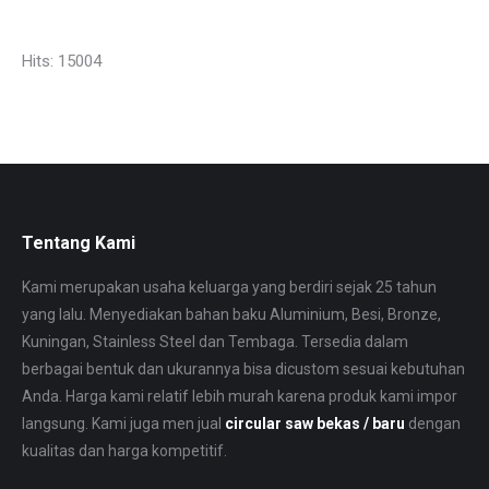
aluminium as tangerang. Plat bordes kembang 5 jakarta plat bordes kembang 5 bekasi.
Hits: 15004
Tentang Kami
Kami merupakan usaha keluarga yang berdiri sejak 25 tahun
yang lalu. Menyediakan bahan baku Aluminium, Besi, Bronze,
Kuningan, Stainless Steel dan Tembaga. Tersedia dalam
berbagai bentuk dan ukurannya bisa dicustom sesuai kebutuhan
Anda. Harga kami relatif lebih murah karena produk kami impor
langsung. Kami juga men jual
circular saw bekas / baru
dengan
kualitas dan harga kompetitif.