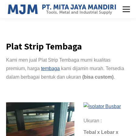
Plat Strip Tembaga
Kami men jual Plat Strip Tembaga
murni
kualitas
premium, harga
tembaga
kami dijamin murah. Tersedia
dalam berbagai bentuk dan ukuran
(bisa custom)
.
Jual plat
aluminium murah
and jual aluminium murah Jakarta so jual plat aluminium murah
Jakarta
Ukuran :
Tebal x Lebar x