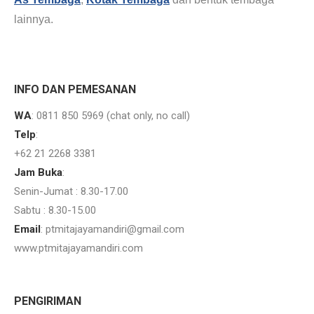
lainnya.
Plat Strip Tembaga eceran so jual plat tembaga murah di bekasi.
INFO DAN PEMESANAN
WA
: 0811 850 5969 (chat only, no call)
Telp
:
+62 21 2268 3381
Jam Buka
:
Senin-Jumat : 8.30-17.00
Sabtu : 8.30-15.00
Email
: ptmitajayamandiri@gmail.com
www.ptmitajayamandiri.com
Jual plat Strip Tembaga batangan jual tembaga potongan tasikmalaya.
PENGIRIMAN