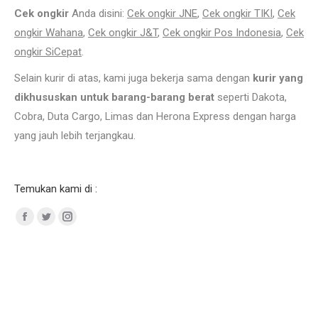
Cek ongkir
Anda disini:
Cek ongkir JNE
,
Cek ongkir TIKI
,
Cek
ongkir Wahana
,
Cek ongkir J&T
,
Cek ongkir Pos Indonesia
,
Cek
ongkir SiCepat
.
Selain kurir di atas, kami juga bekerja sama dengan
kurir yang
dikhususkan untuk barang-barang berat
seperti Dakota,
Cobra, Duta Cargo, Limas dan Herona Express dengan harga
yang jauh lebih terjangkau.
Plat Strip Tembaga eceran because jual as tembaga eceran bogor.
Temukan kami di :
Facebook
Twitter
Instagram
Supplier tembaga di jakarta and men jual tembaga potongan tasikmalaya and plat strip
tembaga eceran. Toko tembaga kerajinan tembaga semarang jual plat strip tembaga, jual
plate tembaga rail copper busbar tembaga. Daftar harga tembaga per kg, jual round bar
ST42, jual round bar BS4360, WR50A and round bar SM400B. Jual pipa seamless