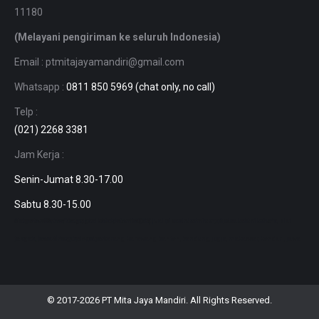
11180
(Melayani pengiriman ke seluruh Indonesia)
Email : ptmitajayamandiri@gmail.com
Whatsapp :
0811 850 5969 (chat only, no call)
Telp :
(021) 2268 3381
Jam Kerja :
Senin-Jumat 8.30-17.00
Sabtu 8.30-15.00
harga busbar tembaga, jual aluminium 7075, jual aluminium murah, Jual aluminium diameter 50mm, harga almunium lembaran, jual pipa aluminium, pipa aluminium dia, plat strip stenlis, besi batangan kotak, stenlis gold.
jakarta, bekasi, bogor, depok, cikarang, karawang, banten, bandung, jogja, makassar, kendari, jawa tengah, jawa timur, balikpapan.
© 2017-2026
PT Mita Jaya Mandiri
. All Rights Reserved.