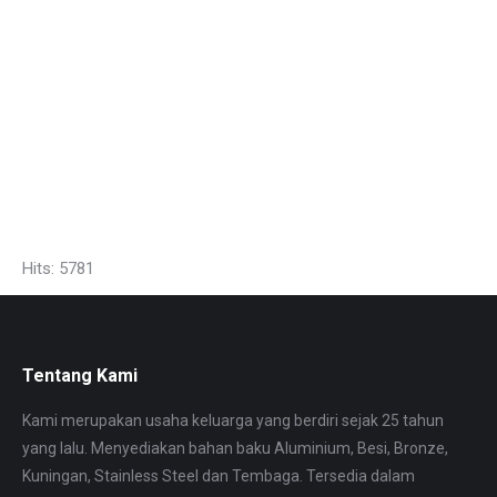
because jual pipa welded so jual pipa piral jakarta supplier pipa tembaga bekasi
distributor aluminium glodok jual Pipa Aluminium and jual Pipa Galvanis,
Pipa Tembaga, Pipa Stainless, Plat Strip Tembaga. Jual plat strip tembaga karawang and
daftar harga plat tembaga 2019 jakarta pipa aluminium potongan, harga plat tembaga
per kg. Toko tembaga jakarta jual plat Strip Tembaga batangan jual tembaga potongan
tasikmalaya. Pusat kerajinan tembaga di jawa tengah, jual kawat tembaga murah and
jual plat strip tembaga tasikmalaya. Pipa Aluminium diameter 2inch tebal 2mm and jual
plat strip tembaga bekasi jual pipa welded bandung.
Hits: 5781
Tentang Kami
Kami merupakan usaha keluarga yang berdiri sejak 25 tahun
yang lalu. Menyediakan bahan baku Aluminium, Besi, Bronze,
Kuningan, Stainless Steel dan Tembaga. Tersedia dalam