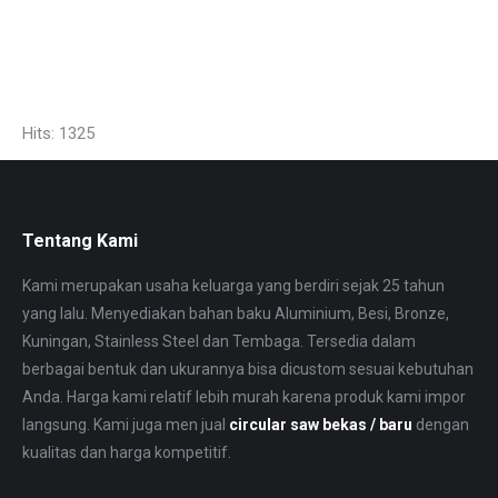
82 Ketebalan: 0, 5mm s/ d 10 mm AS bulat ( round bar). Tersedia juga ALUMINIUM,
KUNINGAN, TEMBAGA. Melayani dari eceran sampai dengan pembelian partai
besar ke seluruh wilayah Indonesia. Menerima jasa potong tekuk roll.
Hits: 1325
Tentang Kami
Kami merupakan usaha keluarga yang berdiri sejak 25 tahun
yang lalu. Menyediakan bahan baku Aluminium, Besi, Bronze,
Kuningan, Stainless Steel dan Tembaga. Tersedia dalam
berbagai bentuk dan ukurannya bisa dicustom sesuai kebutuhan
Anda. Harga kami relatif lebih murah karena produk kami impor
langsung. Kami juga men jual
circular saw bekas / baru
dengan
kualitas dan harga kompetitif.