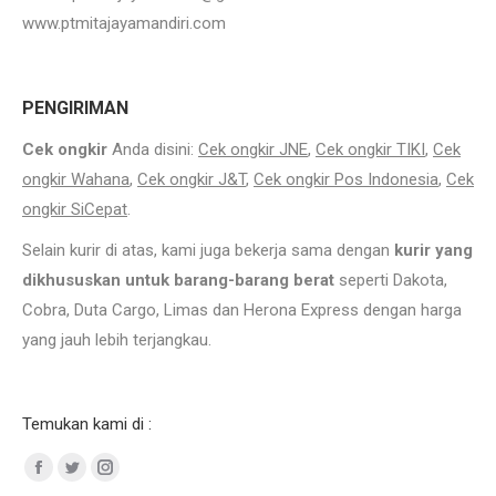
www.ptmitajayamandiri.com
J
ual Hexa Stainless Bekasi
PENGIRIMAN
Cek ongkir
Anda disini:
Cek ongkir JNE
,
Cek ongkir TIKI
,
Cek
ongkir Wahana
,
Cek ongkir J&T
,
Cek ongkir Pos Indonesia
,
Cek
ongkir SiCepat
.
Selain kurir di atas, kami juga bekerja sama dengan
kurir yang
dikhususkan untuk barang-barang berat
seperti Dakota,
Cobra, Duta Cargo, Limas dan Herona Express dengan harga
yang jauh lebih terjangkau.
J
ual Hexa Stainless Bekasi Ukuran Hexa Stainless Steel.
Temukan kami di :
Facebook
Twitter
Instagram