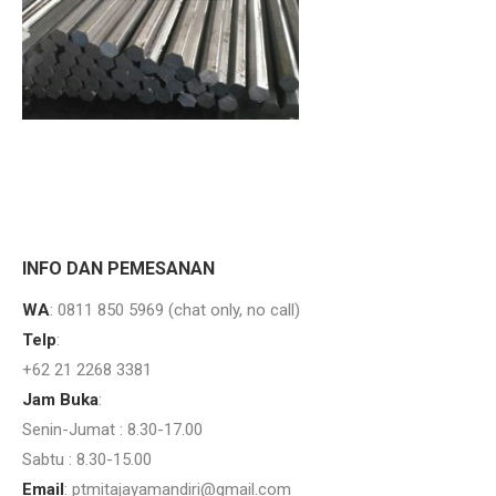
ual As Segi Enam Stainless
Bekasi.
Hexa Stainless
INFO DAN PEMESANAN
WA
: 0811 850 5969 (chat only, no call)
Telp
:
+62 21 2268 3381
Jam Buka
:
Senin-Jumat : 8.30-17.00
Sabtu : 8.30-15.00
Email
: ptmitajayamandiri@gmail.com