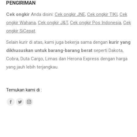
PENGIRIMAN
Cek ongkir
Anda disini:
Cek ongkir JNE
,
Cek ongkir TIKI
,
Cek
ongkir Wahana
,
Cek ongkir J&T
,
Cek ongkir Pos Indonesia
,
Cek
ongkir SiCepat
.
Selain kurir di atas, kami juga bekerja sama dengan
kurir yang
dikhususkan untuk barang-barang berat
seperti Dakota,
Cobra, Duta Cargo, Limas dan Herona Express dengan harga
yang jauh lebih terjangkau.
Jual Stainless Steel 304 Semarang. Daftar harga pipa stainless terbaru.
Temukan kami di :
Facebook
Twitter
Instagram
PT. Mita Jaya Mandiri Jual Stainless Steel 304 Tangerang. stainless steel, jual
stainless steel 304, stainless steel indonesia, harga stainless steel. Kami Men jual Plat
Aluminium, Pipa Stainless Steel, Jual Stainless Steel 304 Siku Stainless Steel,