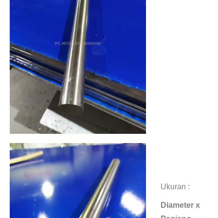
Jual Stainless Steel
304
Ukuran :
Diameter x