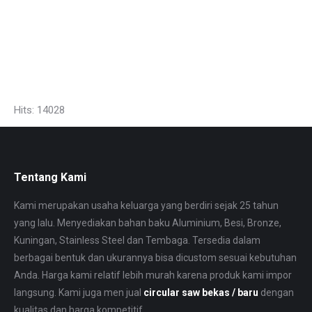
UNP StainlessSteel, jual plat bordes tebal, Plat Strip Stainless, Round Bar Harga Murah.
Pipa Schedule Distributor Stainless di jaakrta material jual Stainless Steel jual Mild Steel
jakarta. PT. Mita Jaya Mandiri daftar harga Baja per kg, daftar harga Tembaga terbaru,
tabel harga plat Kuningan, Bronze and jual plat stainless steel 201 and
harga plat stainless steel 304 so jual plat bordes tipis jakarta.
Hits: 14028
Tentang Kami
Kami merupakan usaha keluarga yang berdiri sejak 25 tahun
yang lalu. Menyediakan bahan baku Aluminium, Besi, Bronze,
Kuningan, Stainless Steel dan Tembaga. Tersedia dalam
berbagai bentuk dan ukurannya bisa dicustom sesuai kebutuhan
Anda. Harga kami relatif lebih murah karena produk kami impor
langsung. Kami juga men jual
circular saw bekas / baru
dengan
kualitas dan harga kompetitif.