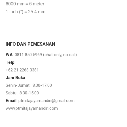
6000 mm = 6 meter
1 inch (“) = 25.4 mm
Jual plat bordes tipis jual plat bordes tebal Jakarta.
Jual Stainless Steel 304 Semarang. Daftar harga pipa stainless terbaru.
INFO DAN PEMESANAN
WA
: 0811 850 5969 (chat only, no call)
Telp
:
+62 21 2268 3381
Jam Buka
:
Senin-Jumat : 8.30-17.00
Sabtu : 8.30-15.00
Email
: ptmitajayamandiri@gmail.com
www.ptmitajayamandiri.com
Jual Stainless Steel 304 Bekasi. Daftar harga pipa stainless 2024